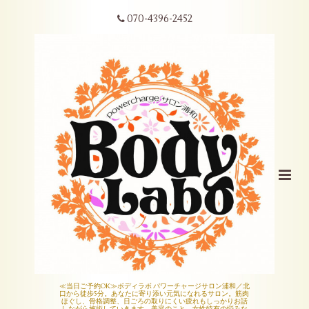
070-4396-2452
≪当日ご予約OK≫ボディラボ パワーチャージサロン浦和／北
口から徒歩5分。あなたに寄り添い元気になれるサロン。筋肉
ほぐし、骨格調整、日ごろの取りにくい疲れもしっかりお話
しながら施術していきます。美容のこと、女性特有の悩みな