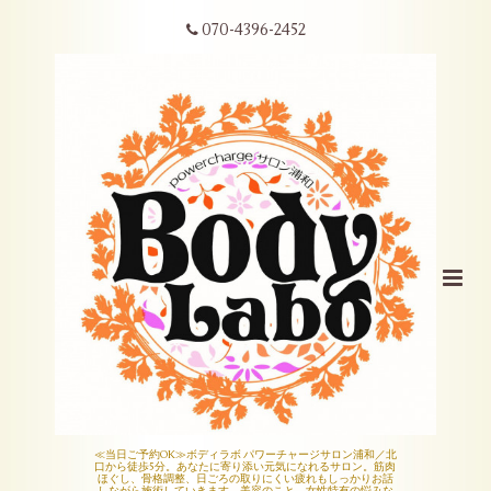
070-4396-2452
≪当日ご予約OK≫ボディラボ パワーチャージサロン浦和／北
口から徒歩5分。あなたに寄り添い元気になれるサロン。筋肉
ほぐし、骨格調整、日ごろの取りにくい疲れもしっかりお話
しながら施術していきます。美容のこと、女性特有の悩みな