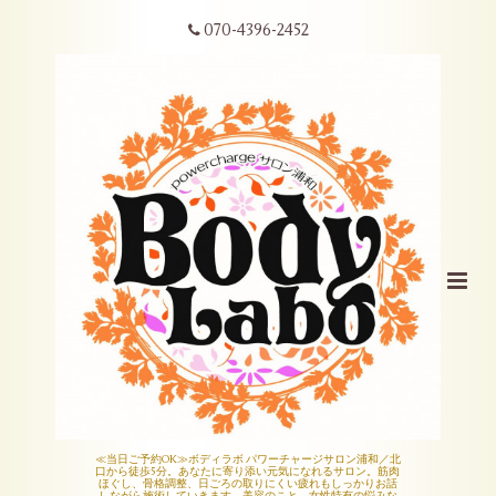
070-4396-2452
≪当日ご予約OK≫ボディラボ パワーチャージサロン浦和／北
口から徒歩5分。あなたに寄り添い元気になれるサロン。筋肉
ほぐし、骨格調整、日ごろの取りにくい疲れもしっかりお話
しながら施術していきます。美容のこと、女性特有の悩みな