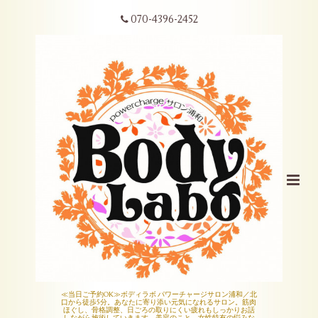
070-4396-2452
≪当日ご予約OK≫ボディラボ パワーチャージサロン浦和／北
口から徒歩5分。あなたに寄り添い元気になれるサロン。筋肉
ほぐし、骨格調整、日ごろの取りにくい疲れもしっかりお話
しながら施術していきます。美容のこと、女性特有の悩みな